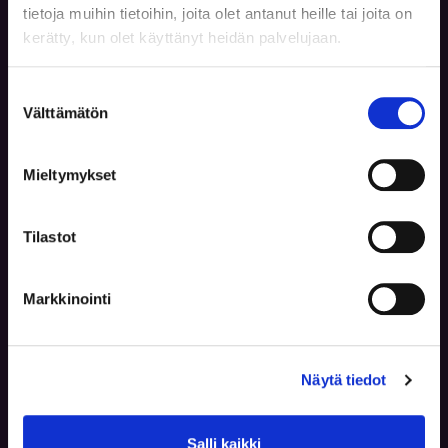
tietoja muihin tietoihin, joita olet antanut heille tai joita on
kerätty, kun olet käyttänyt heidän palvelujaan.
Miten valita freelancerille sopiva
yritysmuoto?
Suostumuksen
Välttämätön
valinta
Lue lisää
Mieltymykset
Tilastot
Markkinointi
YRITYKSEN PERUSTAMINEN
Näytä tiedot
Miten perustan yrityksen?
Salli kaikki