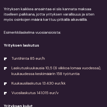
Yrityksen kaikkea ansaintaa ei siis kannata maksaa
itselleen palkkana, jotta yrityksen varallisuus ja siten
myös osinkojen määrä karttuu pitkällä aikavälillä.
Esimerkkilaskelma vuosiansioista:
Yrityksen laskutus
Tuntihinta 85 eur/h
Laskutuskuukausia 10,5 (6 viikkoa lomaa vuodessa),
kuukaudessa keskimäärin 158 työtuntia
Kuukausilaskutus 13.430 eur/kk
Vuosilaskutus 141.015 eur/v
Yrityksen kulut