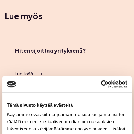
Lue myös
Miten sijoittaa yrityksenä?
Lue lisää
Tämä sivusto käyttää evästeitä
Miten osingonjako toimii?
Käytämme evästeitä tarjoamamme sisällön ja mainosten
räätälöimiseen, sosiaalisen median ominaisuuksien
tukemiseen ja kävijämäärämme analysoimiseen. Lisäksi