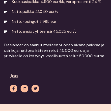
Kuukausipalkka 4.500 eur/kk, veroprosentti 24 %
Nettopalkka 41.040 eur/v
Netto-osingot 3.985 eur
Nettoansiot yhteensä 45.025 eur/v
Freelancer on saanut itselleen vuoden aikana palkkaa ja
osinkoja nettona käteen reilut 45.000 euroa ja
yritykselle on kertynyt varallisuutta reilut 50.000 euroa.
Jaa
Jaa
Share
Jaa
Facekookiin
on
Twitteriin
LinkedIn