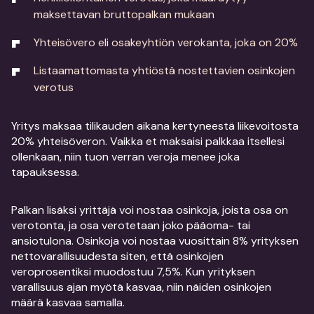
maksettavan bruttopalkan mukaan
Yhteisövero eli osakeyhtiön verokanta, joka on 20%
Listaamattomasta yhtiöstä nostettavien osinkojen
verotus
Yritys maksaa tilikauden aikana kertyneestä liikevoitosta
20% yhteisöveron. Vaikka et maksaisi palkkaa itsellesi
ollenkaan, niin tuon verran veroja menee joka
tapauksessa.
Palkan lisäksi yrittäjä voi nostaa osinkoja, joista osa on
verotonta, ja osa verotetaan joko pääoma- tai
ansiotulona. Osinkoja voi nostaa vuosittain 8% yrityksen
nettovarallisuudesta siten, että osinkojen
veroprosentiksi muodostuu 7,5%. Kun yrityksen
varallisuus ajan myötä kasvaa, niin näiden osinkojen
määrä kasvaa samalla.