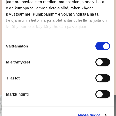
jaamme sosiaalisen median, mainosalan ja analytiikka-
Lue lisää
alan kumppaneillemme tietoja siitä, miten käytät
sivustoamme. Kumppanimme voivat yhdistää näitä
tietoja muihin tietoihin, joita olet antanut heille tai joita on
kerätty, kun olet käyttänyt heidän palvelujaan.
Freelancer yrittäjän työsuhde-edut
Suostumuksen
Välttämätön
valinta
Lue lisää
Mieltymykset
Tilastot
Markkinointi
Näytä tiedot