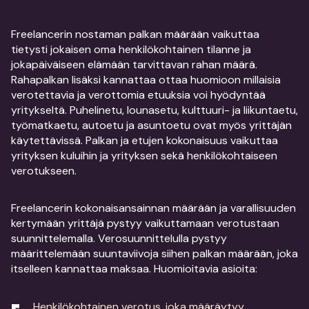
Freelancerin nostaman palkan määrään vaikuttaa
tietysti jokaisen oma henkilökohtainen tilanne ja
jokapäiväiseen elämään tarvittavan rahan määrä.
Rahapalkan lisäksi kannattaa ottaa huomioon millaisia
verotettavia ja verottomia etuuksia voi hyödyntää
yritykseltä. Puhelinetu, lounasetu, kulttuuri- ja liikuntaetu,
työmatkaetu, autoetu ja asuntoetu ovat myös yrittäjän
käytettävissä. Palkan ja etujen kokonaisuus vaikuttaa
yrityksen kuluihin ja yrityksen sekä henkilökohtaiseen
verotukseen.
Freelancerin kokonaisansainnan määrään ja varallisuuden
kertymään yrittäjä pystyy vaikuttamaan verotustaan
suunnittelemalla. Verosuunnittelulla pystyy
määrittelemään suuntaviivoja siihen palkan määrään, joka
itselleen kannattaa maksaa. Huomioitavia asioita:
Henkilökohtainen verotus, joka määräytyy