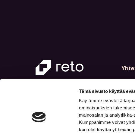
Yhte
Reto 
Firdo
Tämä sivusto käyttää eväs
00520
Käytämme evästeitä tarjoa
ominaisuuksien tukemisee
info@r
mainosalan ja analytiikka-
Kumppanimme voivat yhdistää 
kun olet käyttänyt heidän 