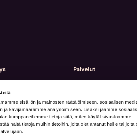
ys
Palvelut
Oy
Freelancereille
nkatu 2
Eläkeläisille
teitä
 Helsinki
Asiakkaille
mamme sisällön ja mainosten räätälöimiseen, sosiaalisen medi
n ja kävijämäärämme analysoimiseen. Lisäksi jaamme sosiaali
eto.fi
alan kumppaneillemme tietoja siitä, miten käytät sivustoamme.
näitä tietoja muihin tietoihin, joita olet antanut heille tai joita 
palvelujaan.