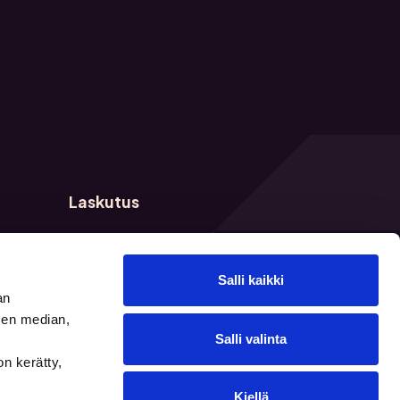
Laskutus
E-laskutusosoite: 003731279307
ID: 003721291126
y-tunnus 3127930-7
Salli kaikki
an
sen median,
Salli valinta
on kerätty,
Kiellä